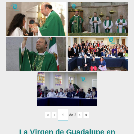
«
‹
de
2
›
»
La Virgen de Guadalupe en