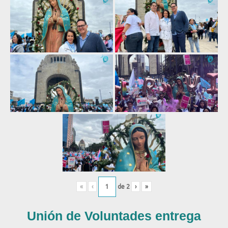
«
‹
de
2
›
»
Unión de Voluntades entrega