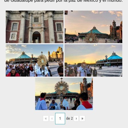
de Guadalupe para pedir por la paz de México y el mundo.
«
‹
de
2
›
»