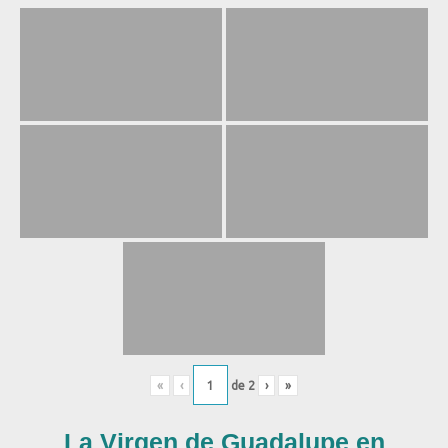
«
‹
de
2
›
»
La Virgen de Guadalupe en