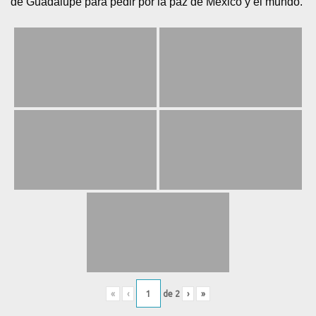
de Guadalupe para pedir por la paz de México y el mundo.
«
‹
de
2
›
»