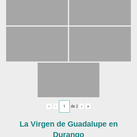
«
‹
de
2
›
»
La Virgen de Guadalupe en