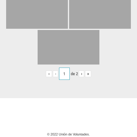
«
‹
de
2
›
»