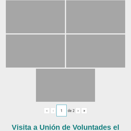
«
‹
de
2
›
»