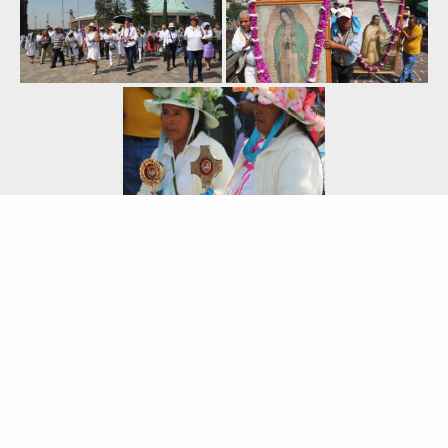
«
‹
de
3
›
»
SHARE
0
TWEET
SHARE
SHARE