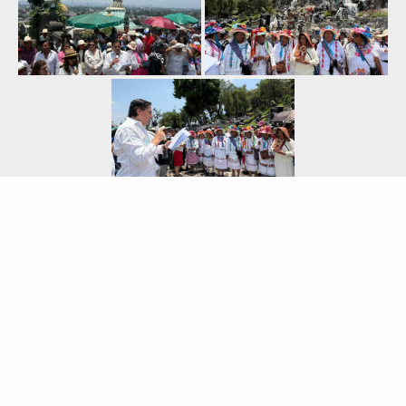
«
‹
de
3
›
»
SHARE
0
TWEET
SHARE
SHARE