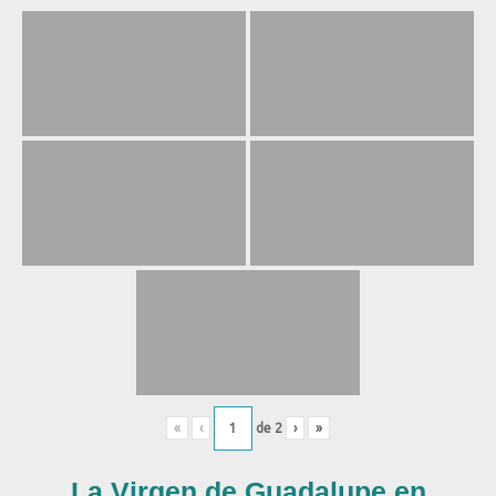
«
‹
de
2
›
»