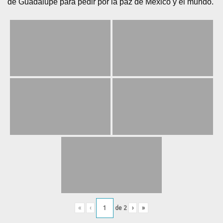
de Guadalupe para pedir por la paz de México y el mundo.
«
‹
de
2
›
»