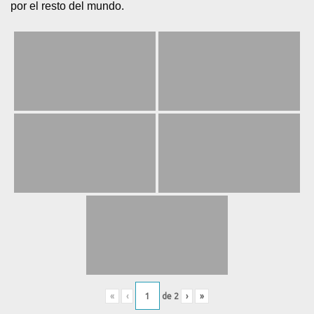
por el resto del mundo.
«
‹
de
2
›
»