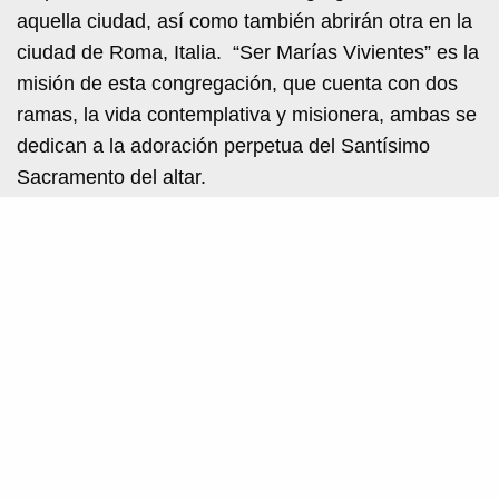
aquella ciudad, así como también abrirán otra en la
ciudad de Roma, Italia. “Ser Marías Vivientes” es la
misión de esta congregación, que cuenta con dos
ramas, la vida contemplativa y misionera, ambas se
dedican a la adoración perpetua del Santísimo
Sacramento del altar.
“Nuestra vocación es buscar en el día a día la
santidad propia que Dios nos llama a vivir,
procurando ser como “Marías vivientes”, y que
mejor a la imagen de Santa María de Guadalupe,
quien lleva en el seno de su alma al Verbo de Dios
para darlo a todas las gentes y extender su reinado
por toda la tierra. Por eso, aprovechamos para
expresar nuestro agradecimiento por tal gente y
extender nuestra oración a la obra que realiza